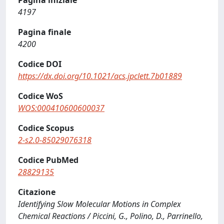
Pagina iniziale
4197
Pagina finale
4200
Codice DOI
https://dx.doi.org/10.1021/acs.jpclett.7b01889
Codice WoS
WOS:000410600600037
Codice Scopus
2-s2.0-85029076318
Codice PubMed
28829135
Citazione
Identifying Slow Molecular Motions in Complex
Chemical Reactions / Piccini, G., Polino, D., Parrinello,