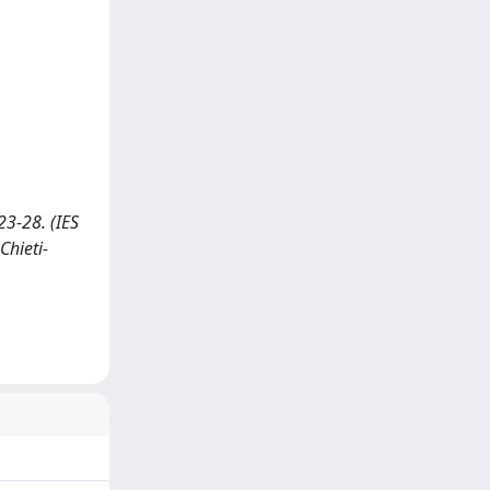
23-28. (IES
Chieti-