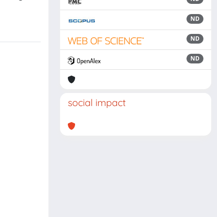
ND
ND
ND
social impact