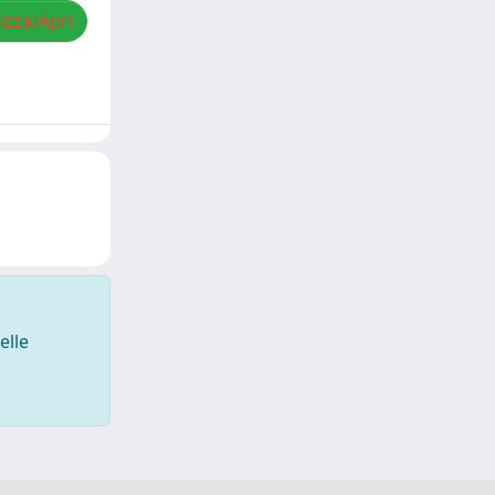
izza/Apri
elle