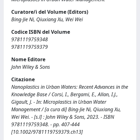
Curatore/i del Volume (Editors)
Bing-Jie Ni, Qiuxiang Xu, Wei Wei
Codice ISBN del Volume
9781119759348
9781119759379
Nome Editore
John Wiley & Sons
Citazione
Nanoplastics in Urban Waters: Recent Advances in the
Knowledge Base / Corsi, I., Bergami, E., Allan, I.J.,
Gigault, J. - In: Microplastics in Urban Water
Management / [a cura di] Bing-Jie Ni, Qiuxiang Xu,
Wei Wei. - [s.l] : John Wiley & Sons, 2023. - ISBN
9781119759348. - pp. 407-444
[10.1002/9781119759379.ch13]