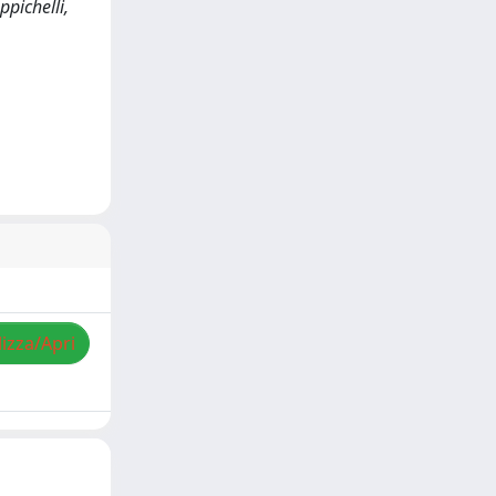
ppichelli,
lizza/Apri