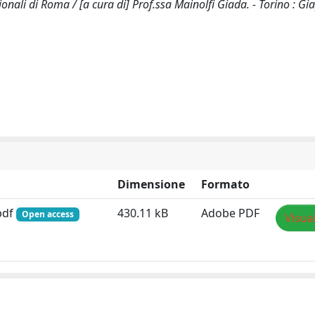
ionali di Roma / [a cura di] Prof.ssa Mainolfi Giada. - Torino : Gia
Dimensione
Formato
pdf
430.11 kB
Adobe PDF
Open access
Visua