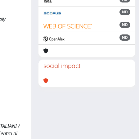
ND
aly
ND
ND
social impact
TALIANI /
Centro di