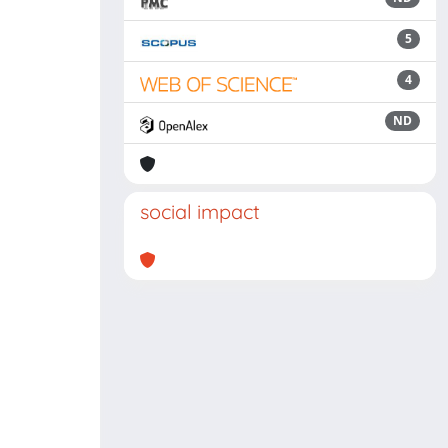
5
4
ND
social impact