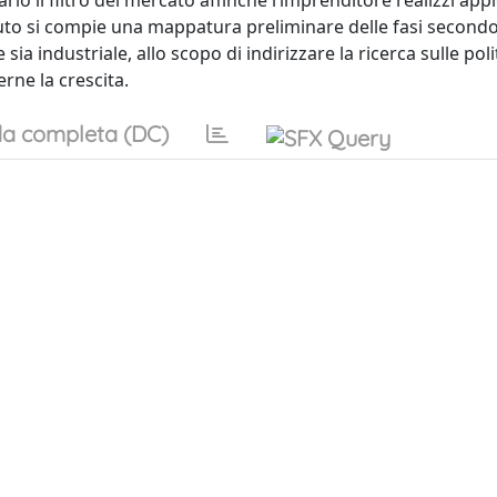
o il filtro del mercato affinché l’imprenditore realizzi app
uto si compie una mappatura preliminare delle fasi secondo 
e sia industriale, allo scopo di indirizzare la ricerca sulle pol
rne la crescita.
a completa (DC)