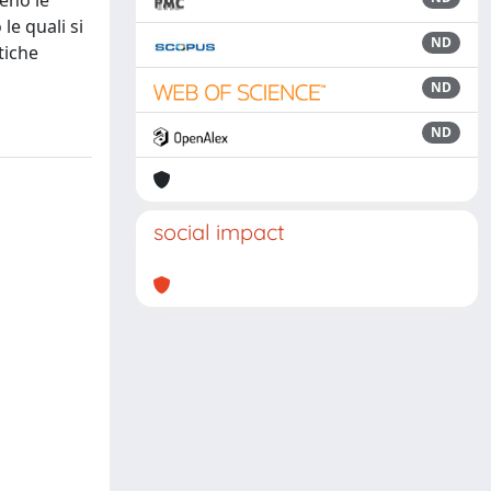
ieno le
le quali si
ND
itiche
ND
ND
social impact