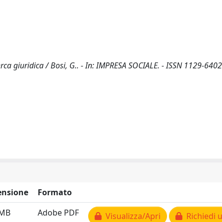
erca giuridica / Bosi, G.. - In: IMPRESA SOCIALE. - ISSN 1129-6402.
nsione
Formato
 MB
Adobe PDF
Visualizza/Apri
Richiedi 