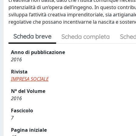
creatività non basta, dato che risulta comunque necessari
potenzialità di un’opera dell’ingegno. In questo contrib
sviluppa l’attività creativa imprenditoriale, sia artigianal
regolative che possano incentivarne la nascita e sostene
Scheda breve
Scheda completa
Sched
Anno di pubblicazione
2016
Rivista
IMPRESA SOCIALE
N° del Volume
2016
Fascicolo
7
Pagina iniziale