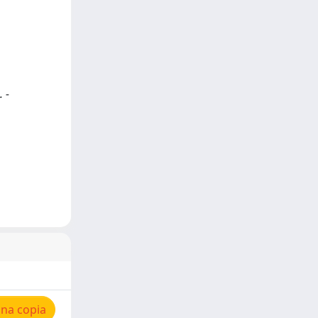
 -
una copia