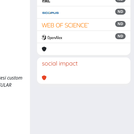
ND
ND
ND
social impact
tesi custom
SCULAR