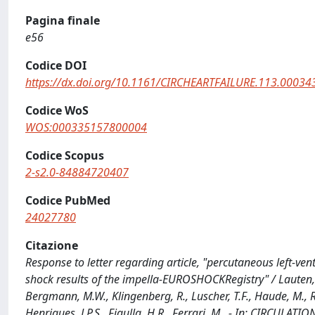
Pagina finale
e56
Codice DOI
https://dx.doi.org/10.1161/CIRCHEARTFAILURE.113.00034
Codice WoS
WOS:000335157800004
Codice Scopus
2-s2.0-84884720407
Codice PubMed
24027780
Citazione
Response to letter regarding article, "percutaneous left-ven
shock results of the impella-EUROSHOCKRegistry" / Lauten, A.,
Bergmann, M.W., Klingenberg, R., Luscher, T.F., Haude, M., Ru
Henriques, J.P.S., Figulla, H.R., Ferrari, M.. - In: CIRCULA