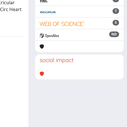
ricular
[Circ Heart
7
5
ND
social impact