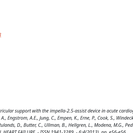
3
tricular support with the impella-2.5-assist device in acute cardi
 Engstrom, A.E., Jung, C., Empen, K., Erne, P., Cook, S., Windecke
lands, D., Butter, C., Ullman, B., Hellgren, L., Modena, M.G., Pedr
TION. HEART FAILURE. - ISSN 1941-3289. - 6:4(2013), pp. e56-e56.