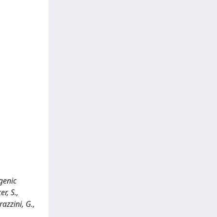
ogenic
r, S.,
azzini, G.,