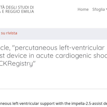
Home
Sfoglia
 su rivista
cle, "percutaneous left-ventricular
ist device in acute cardiogenic sho
CKRegistry"
eous left-ventricular support with the impella-2.5-assist de