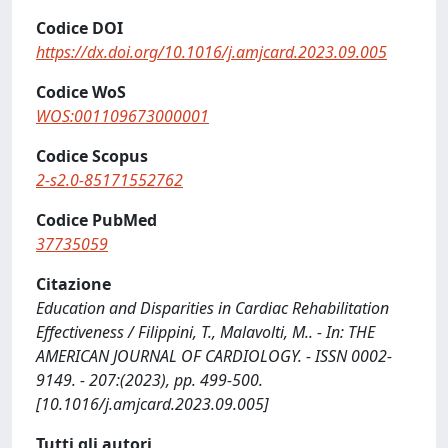
Codice DOI
https://dx.doi.org/10.1016/j.amjcard.2023.09.005
Codice WoS
WOS:001109673000001
Codice Scopus
2-s2.0-85171552762
Codice PubMed
37735059
Citazione
Education and Disparities in Cardiac Rehabilitation
Effectiveness / Filippini, T., Malavolti, M.. - In: THE
AMERICAN JOURNAL OF CARDIOLOGY. - ISSN 0002-
9149. - 207:(2023), pp. 499-500.
[10.1016/j.amjcard.2023.09.005]
Tutti gli autori