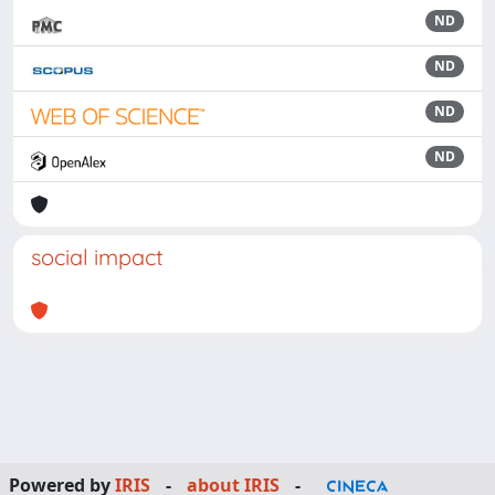
ND
ND
ND
ND
social impact
Powered by
IRIS
-
about IRIS
-