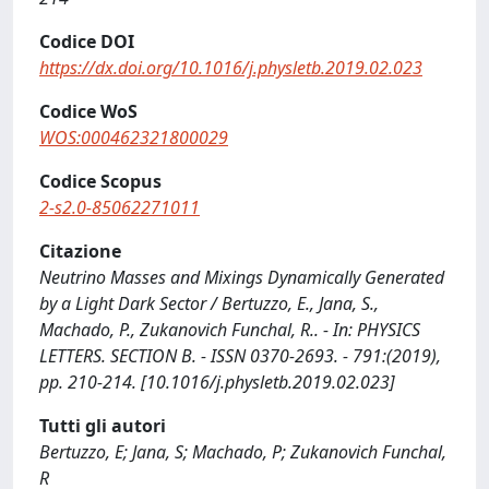
Codice DOI
https://dx.doi.org/10.1016/j.physletb.2019.02.023
Codice WoS
WOS:000462321800029
Codice Scopus
2-s2.0-85062271011
Citazione
Neutrino Masses and Mixings Dynamically Generated
by a Light Dark Sector / Bertuzzo, E., Jana, S.,
Machado, P., Zukanovich Funchal, R.. - In: PHYSICS
LETTERS. SECTION B. - ISSN 0370-2693. - 791:(2019),
pp. 210-214. [10.1016/j.physletb.2019.02.023]
Tutti gli autori
Bertuzzo, E; Jana, S; Machado, P; Zukanovich Funchal,
R