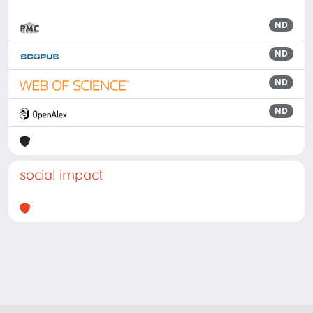
ND
ND
ND
ND
social impact