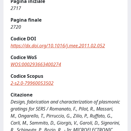
Pagina iniziale
2717
Pagina finale
2720
Codice DOI
https://dx.doi.org/10.1016/j.mee.2011.02.052
Codice WoS
WOS:000293663400274
Codice Scopus
2-s2.0-79960053502
Citazione
Design, fabrication and characterization of plasmonic
gratings for SERS / Romanato, F., Pilot, R., Massari,
M., Ongarello, T., Pirruccio, G., Zilio, P., Ruffato, G.,
Carli, M., Sammito, D., Giorgis, V., Garoli, D., Signorini,
R., Schiavuta, P., Bozio, R.. - In: MICROELECTRONIC