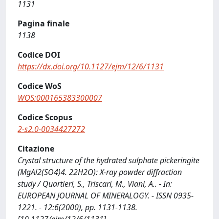
1131
Pagina finale
1138
Codice DOI
https://dx.doi.org/10.1127/ejm/12/6/1131
Codice WoS
WOS:000165383300007
Codice Scopus
2-s2.0-0034427272
Citazione
Crystal structure of the hydrated sulphate pickeringite
(MgAl2(SO4)4. 22H2O): X-ray powder diffraction
study / Quartieri, S., Triscari, M., Viani, A.. - In:
EUROPEAN JOURNAL OF MINERALOGY. - ISSN 0935-
1221. - 12:6(2000), pp. 1131-1138.