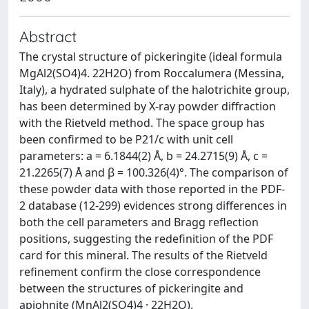
Abstract
The crystal structure of pickeringite (ideal formula
MgAl2(SO4)4. 22H2O) from Roccalumera (Messina,
Italy), a hydrated sulphate of the halotrichite group,
has been determined by X-ray powder diffraction
with the Rietveld method. The space group has
been confirmed to be P21/c with unit cell
parameters: a = 6.1844(2) Å, b = 24.2715(9) Å, c =
21.2265(7) Å and β = 100.326(4)°. The comparison of
these powder data with those reported in the PDF-
2 database (12-299) evidences strong differences in
both the cell parameters and Bragg reflection
positions, suggesting the redefinition of the PDF
card for this mineral. The results of the Rietveld
refinement confirm the close correspondence
between the structures of pickeringite and
apjohnite (MnAl2(SO4)4 · 22H2O).