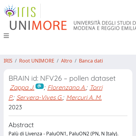
IRIS
Root UNIMORE
Altro
Banca dati
BRAIN id: NFV26 – pollen dataset
Zappa J.
;
Florenzano A.
;
Torri
P.
;
Servera-Vives G.
;
Mercuri A. M.
2023
Abstract
Palù di Livenza - PaluON1, PaluON2 (PN, N Italy).