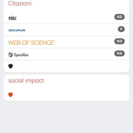
Citazioni
ND
0
ND
ND
social impact