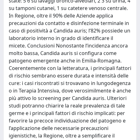
state: 5 6 su lavaggi bronco-alveolari, 2 3 su urina, 4
su tamponi cutanei, 1 su catetere venoso centrale.
In Regione, oltre il 90% delle Aziende applica
precauzioni da contatto e disinfezione terminale in
caso di positività a Candida auris; l’82% possiede un
laboratorio interno in grado di identificare il
micete. Conclusioni Nonostante l’incidenza ancora
molto bassa, Candida auris si configura come
patogeno emergente anche in Emilia-Romagna.
Coerentemente con la letteratura, i principali fattori
di rischio sembrano essere durata e intensità delle
cure: i casi riscontrati si trovavano in lungodegenza
o in Terapia Intensiva, dove verosimilmente è anche
più attivo lo screening per Candida auris. Ulteriori
studi potranno chiarire la reale prevalenza di tale
germe e i principali fattori di rischio implicati: per
favorire la precoce individuazione del patogeno e
l’applicazione delle necessarie precauzioni
igienistiche, la Regione, oltre a semplificare il