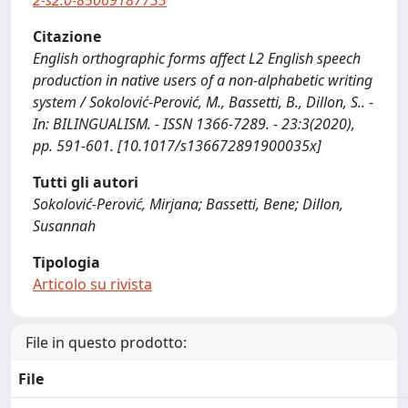
2-s2.0-85069187733
Citazione
English orthographic forms affect L2 English speech
production in native users of a non-alphabetic writing
system / Sokolović-Perović, M., Bassetti, B., Dillon, S.. -
In: BILINGUALISM. - ISSN 1366-7289. - 23:3(2020),
pp. 591-601. [10.1017/s136672891900035x]
Tutti gli autori
Sokolović-Perović, Mirjana; Bassetti, Bene; Dillon,
Susannah
Tipologia
Articolo su rivista
File in questo prodotto:
File