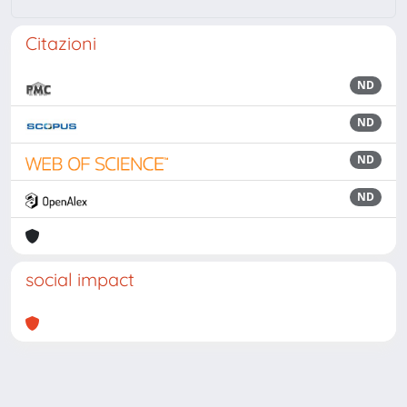
Citazioni
ND
ND
ND
ND
social impact