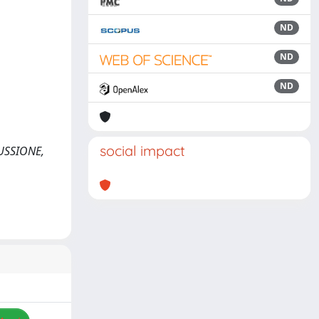
ND
ND
ND
social impact
SCUSSIONE,