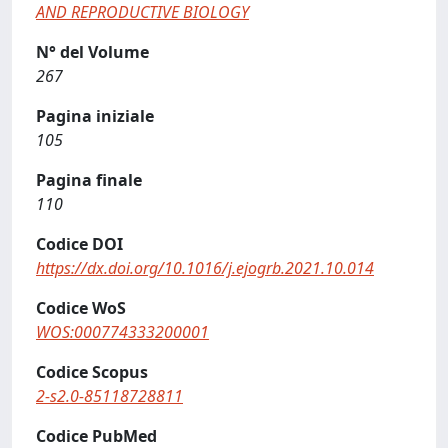
AND REPRODUCTIVE BIOLOGY
N° del Volume
267
Pagina iniziale
105
Pagina finale
110
Codice DOI
https://dx.doi.org/10.1016/j.ejogrb.2021.10.014
Codice WoS
WOS:000774333200001
Codice Scopus
2-s2.0-85118728811
Codice PubMed