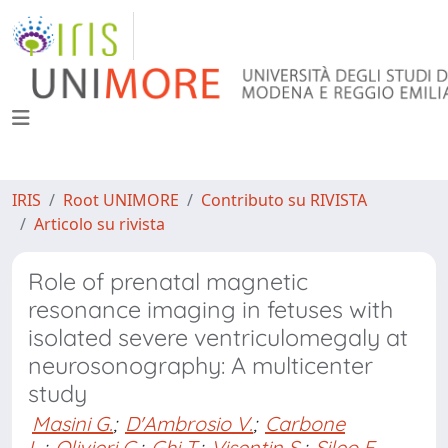
IRIS
Root UNIMORE
Contributo su RIVISTA
Articolo su rivista
Role of prenatal magnetic
resonance imaging in fetuses with
isolated severe ventriculomegaly at
neurosonography: A multicenter
study
Masini G.
;
D'Ambrosio V.
;
Carbone
L.
;
Olivieri C.
;
Ghi T.
;
Visentin S.
;
Sileo F.