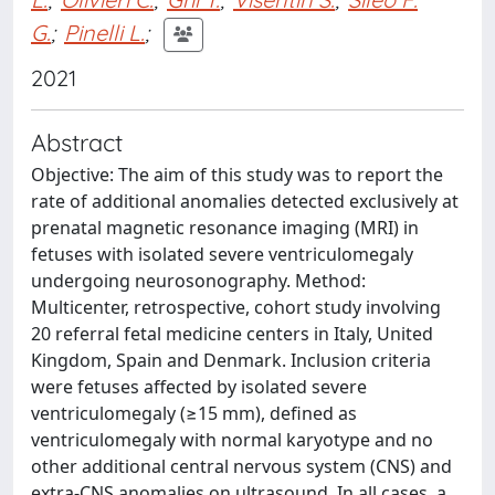
G.
;
Pinelli L.
;
2021
Abstract
Objective: The aim of this study was to report the
rate of additional anomalies detected exclusively at
prenatal magnetic resonance imaging (MRI) in
fetuses with isolated severe ventriculomegaly
undergoing neurosonography. Method:
Multicenter, retrospective, cohort study involving
20 referral fetal medicine centers in Italy, United
Kingdom, Spain and Denmark. Inclusion criteria
were fetuses affected by isolated severe
ventriculomegaly (≥15 mm), defined as
ventriculomegaly with normal karyotype and no
other additional central nervous system (CNS) and
extra-CNS anomalies on ultrasound. In all cases, a