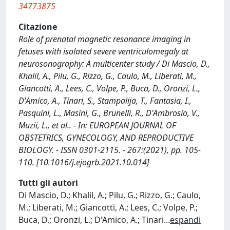
34773875
Citazione
Role of prenatal magnetic resonance imaging in
fetuses with isolated severe ventriculomegaly at
neurosonography: A multicenter study / Di Mascio, D.,
Khalil, A., Pilu, G., Rizzo, G., Caulo, M., Liberati, M.,
Giancotti, A., Lees, C., Volpe, P., Buca, D., Oronzi, L.,
D'Amico, A., Tinari, S., Stampalija, T., Fantasia, I.,
Pasquini, L., Masini, G., Brunelli, R., D'Ambrosio, V.,
Muzii, L., et al.. - In: EUROPEAN JOURNAL OF
OBSTETRICS, GYNECOLOGY, AND REPRODUCTIVE
BIOLOGY. - ISSN 0301-2115. - 267:(2021), pp. 105-
110. [10.1016/j.ejogrb.2021.10.014]
Tutti gli autori
Di Mascio, D.; Khalil, A.; Pilu, G.; Rizzo, G.; Caulo,
M.; Liberati, M.; Giancotti, A.; Lees, C.; Volpe, P.;
Buca, D.; Oronzi, L.; D'Amico, A.; Tinari
...
espandi