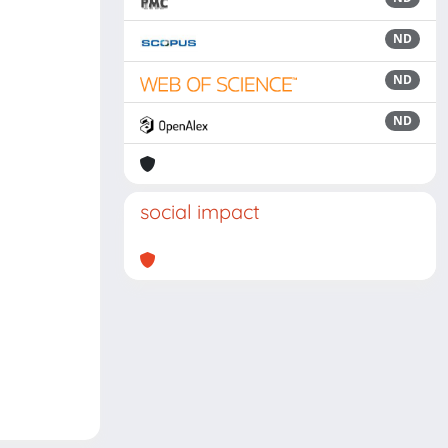
ND
ND
ND
social impact