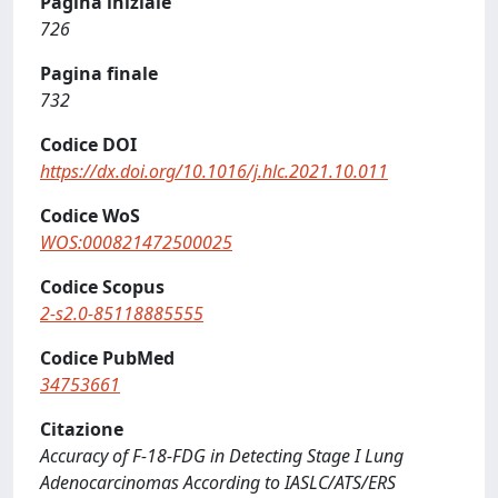
Pagina iniziale
726
Pagina finale
732
Codice DOI
https://dx.doi.org/10.1016/j.hlc.2021.10.011
Codice WoS
WOS:000821472500025
Codice Scopus
2-s2.0-85118885555
Codice PubMed
34753661
Citazione
Accuracy of F-18-FDG in Detecting Stage I Lung
Adenocarcinomas According to IASLC/ATS/ERS