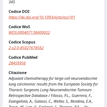
345
Codice DOI
https://dx.doi.org/10.1093/ejcts/ezx101
Codice WoS
WOS:000407138400022
Codice Scopus
2-s2.0-85027678562
Codice PubMed
28459956
Citazione
Adjuvant chemotherapy for large-cell neuroendocrine
lung carcinoma: results from the European Society for
Thoracic Surgeons Lung Neuroendocrine Tumours
Retrospective Database / Filosso, P.L., Guerrera, F.,
Evangelista, A., Galassi, C., Welter, S., Rendina, E.A.,