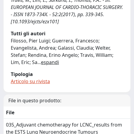
Travis, W., Lim, E., Sarkaria, I., Thomas, P.A.. - In:
EUROPEAN JOURNAL OF CARDIO-THORACIC SURGERY.
- ISSN 1873-734X. - 52:2(2017), pp. 339-345.
[10.1093/ejcts/ezx101]
Tutti gli autori
Filosso, Pier Luigi; Guerrera, Francesco;
Evangelista, Andrea; Galassi, Claudia; Welter,
Stefan; Rendina, Erino Angelo; Travis, William;
Lim, Eric; Sa
...
espandi
Tipologia
Articolo su rivista
File in questo prodotto:
File
035_Adjuvant chemotherapy for LCNC_results from
the ESTS Lung Neuroendocrine Tumours