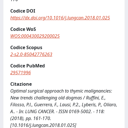
Codice DOI
https://dx.doi.org/10.1016/j.lungcan.2018.01.025
Codice WoS
WOS:000430029200025
Codice Scopus
2-s2.0-85042776263
Codice PubMed
29571996
Citazione
Optimal surgical approach to thymic malignancies:
New trends challenging old dogmas / Ruffini, E.,
Filosso, P.l., Guerrera, F., Lausi, P.2., Lyberis, P., Oliaro,
A.. - In: LUNG CANCER. - ISSN 0169-5002. - 118:
(2018), pp. 161-170.
[10.1016/j.lungcan.2018.01.025]