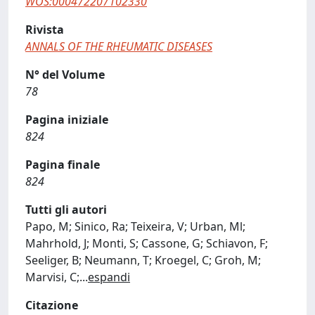
WOS:000472207102330
Rivista
ANNALS OF THE RHEUMATIC DISEASES
N° del Volume
78
Pagina iniziale
824
Pagina finale
824
Tutti gli autori
Papo, M; Sinico, Ra; Teixeira, V; Urban, Ml;
Mahrhold, J; Monti, S; Cassone, G; Schiavon, F;
Seeliger, B; Neumann, T; Kroegel, C; Groh, M;
Marvisi, C;
...
espandi
Citazione