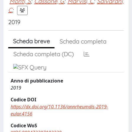
Monti, S
;
Cassone, G
;
Marvisi, C
;
Salvarani,
C
;
2019
Scheda breve
Scheda completa
Scheda completa (DC)
Anno di pubblicazione
2019
Codice DOI
https://dx.doi.org/10.1136/annrheumdis-2019-
eular.4156
Codice WoS