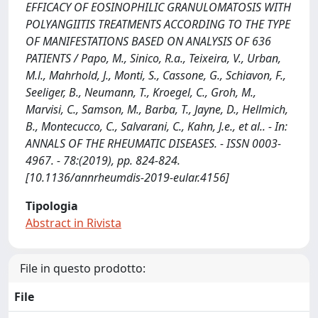
EFFICACY OF EOSINOPHILIC GRANULOMATOSIS WITH
POLYANGIITIS TREATMENTS ACCORDING TO THE TYPE
OF MANIFESTATIONS BASED ON ANALYSIS OF 636
PATIENTS / Papo, M., Sinico, R.a., Teixeira, V., Urban,
M.l., Mahrhold, J., Monti, S., Cassone, G., Schiavon, F.,
Seeliger, B., Neumann, T., Kroegel, C., Groh, M.,
Marvisi, C., Samson, M., Barba, T., Jayne, D., Hellmich,
B., Montecucco, C., Salvarani, C., Kahn, J.e., et al.. - In:
ANNALS OF THE RHEUMATIC DISEASES. - ISSN 0003-
4967. - 78:(2019), pp. 824-824.
[10.1136/annrheumdis-2019-eular.4156]
Tipologia
Abstract in Rivista
File in questo prodotto:
File