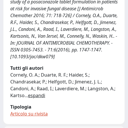
study of a posaconazole tablet formulation in patients
at risk for invasive fungal disease [J Antimicrob
Chemother 2016; 71: 718-726] / Cornely, O.A., Duarte,
R.F., Haider, S., Chandrasekar, P., Helfgott, D., Jimenez,
J.L., Candoni, A., Raad, I., Laverdiere, M., Langston, A.,
Kartsonis, N., Van Iersel, M., Connelly, N., Waskin, H.. -
In: JOURNAL OF ANTIMICROBIAL CHEMOTHERAPY. -
ISSN 0305-7453. - 71:6(2016), pp. 1747-1747.
[10.1093/jac/dkw079]
Tutti gli autori
Cornely, O. A.; Duarte, R. F.; Haider, S.;
Chandrasekar, P.; Helfgott, D.; Jimenez, J. L.;
Candoni, A.; Raad, I.; Laverdiere, M.; Langston, A.;
Kartso
...
espandi
Tipologia
Articolo su rivista