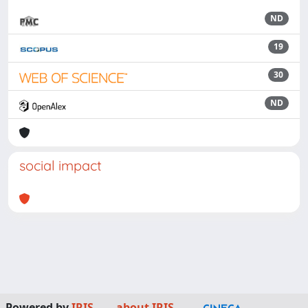
ND
19
30
ND
social impact
Powered by
IRIS
-
about IRIS
-