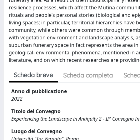
funerary area. As a result of the multidisciplinary res
resilience processes, which affect the Mutina communit
rituals and people’s personal stories (biological and e
living spaces; in particular, territorial hierarchies have 
community, while others were common through members
with vegetation environment and landscape analysis, as
suburban funerary space in fact represents the area in 
geological- environmental phenomena, mentioned in anc
literature, and on which recent researches are providi
Scheda breve
Scheda completa
Sched
Anno di pubblicazione
2022
Titolo del Convegno
Experiencing the Landscape in Antiquity 2 - II° Convegno In
Luogo del Convegno
Università "Tor Vergata", Roma