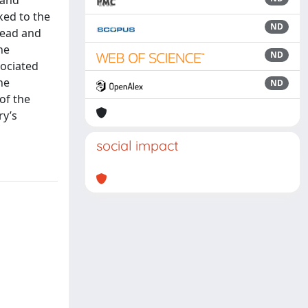
 and
ked to the
ND
dead and
he
ND
ociated
he
ND
of the
ry’s
social impact