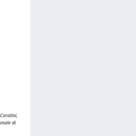
Coralini,
onale di