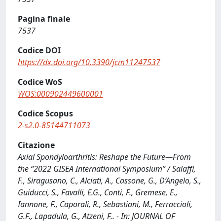
Pagina finale
7537
Codice DOI
https://dx.doi.org/10.3390/jcm11247537
Codice WoS
WOS:000902449600001
Codice Scopus
2-s2.0-85144711073
Citazione
Axial Spondyloarthritis: Reshape the Future—From
the “2022 GISEA International Symposium” / Salaffi,
F., Siragusano, C., Alciati, A., Cassone, G., D’Angelo, S.,
Guiducci, S., Favalli, E.G., Conti, F., Gremese, E.,
Iannone, F., Caporali, R., Sebastiani, M., Ferraccioli,
G.F., Lapadula, G., Atzeni, F.. - In: JOURNAL OF