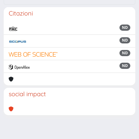
Citazioni
ND
ND
ND
ND
social impact