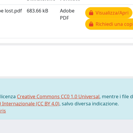
be lost.pdf
683.66 kB
Adobe
Visualizza/Apri
PDF
Richiedi una cop
 licenza
Creative Commons CC0 1.0 Universal
, mentre i file d
0 Internazionale (CC BY 4.0)
, salvo diversa indicazione.
ris