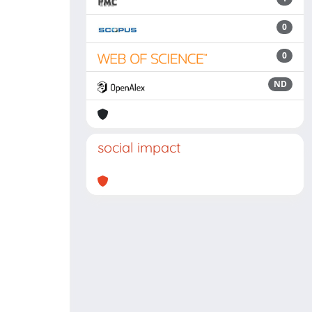
0
0
ND
social impact