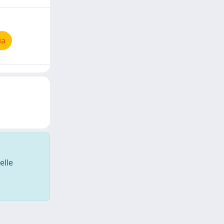
ia
elle