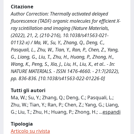
Citazione
Author Correction: Thermally activated delayed
fluorescence (TADF) organic molecules for efficient X-
ray scintillation and imaging (Nature Materials,
(2022), 21, 2, (210-216), 10.1038/s41563-021-
01132-x) / Ma, W., Su, Y., Zhang, Q., Deng, C.,
Pasquali, L., Zhu, W., Tian, Y., Ran, P., Chen, Z., Yang,
G., Liang, G., Liu, T., Zhu, H., Huang, P., Zhong, H.,
Wang, K., Peng, S., Xia, J., Liu, H., Liu, X., et al.. - In:
NATURE MATERIALS. - ISSN 1476-4660. - 21:7(2022),
pp. 836-836. [10.1038/s41563-022-01226-0]
Tutti gli autori
Ma, W.; Su, Y.; Zhang, Q.; Deng, C.; Pasquali, L.;
Zhu, W.; Tian, Y.; Ran, P.; Chen, Z.; Yang, G.; Liang,
G.; Liu, T.; Zhu, H.; Huang, P.; Zhong, H.;
...
espandi
Tipologia
Articolo su rivista