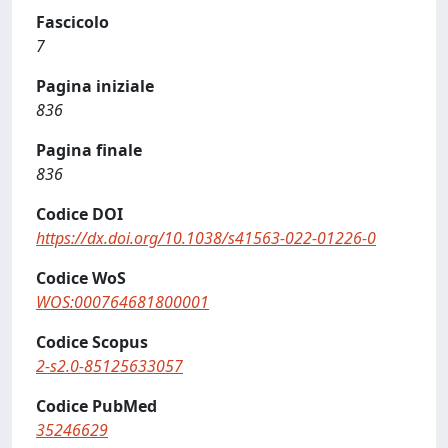
Fascicolo
7
Pagina iniziale
836
Pagina finale
836
Codice DOI
https://dx.doi.org/10.1038/s41563-022-01226-0
Codice WoS
WOS:000764681800001
Codice Scopus
2-s2.0-85125633057
Codice PubMed
35246629