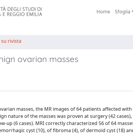
Home
Sfoglia
 su rivista
enign ovarian masses
 ovarian masses, the MR images of 64 patients affected with
gn nature of the masses was proven at surgery (42 cases), 
ow-up (6 cases). MRI correctly characterized 56 of 64 masses
 hemorrhagic cyst (10), of fibroma (4), of dermoid cyst (18) an