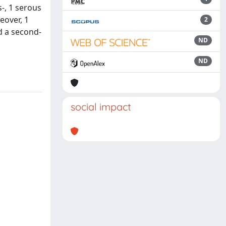
-, 1 serous
over, 1
2
d a second-
ND
ND
social impact