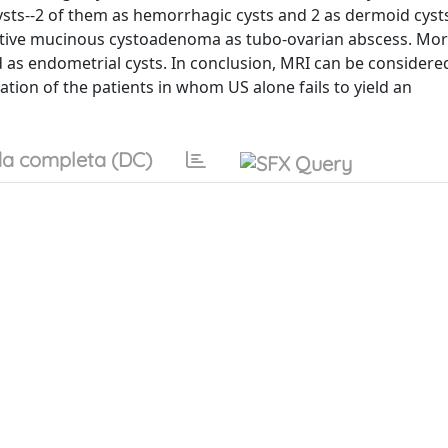
sts--2 of them as hemorrhagic cysts and 2 as dermoid cysts
ive mucinous cystoadenoma as tubo-ovarian abscess. More
s endometrial cysts. In conclusion, MRI can be considere
ation of the patients in whom US alone fails to yield an
a completa (DC)