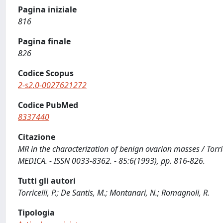
Pagina iniziale
816
Pagina finale
826
Codice Scopus
2-s2.0-0027621272
Codice PubMed
8337440
Citazione
MR in the characterization of benign ovarian masses / Torric
MEDICA. - ISSN 0033-8362. - 85:6(1993), pp. 816-826.
Tutti gli autori
Torricelli, P.; De Santis, M.; Montanari, N.; Romagnoli, R.
Tipologia