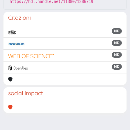
https://hdl.handle.net/11380/1286719
Citazioni
ND
ND
ND
ND
social impact