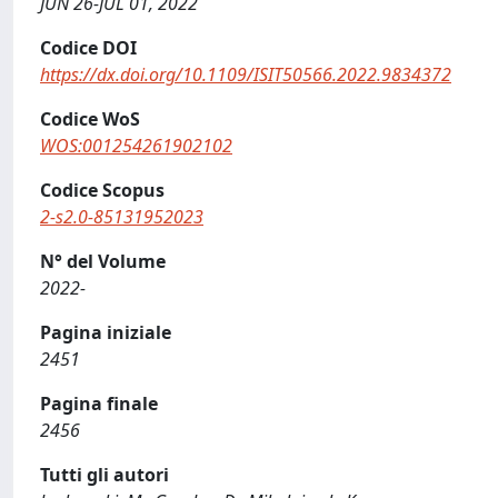
JUN 26-JUL 01, 2022
Codice DOI
https://dx.doi.org/10.1109/ISIT50566.2022.9834372
Codice WoS
WOS:001254261902102
Codice Scopus
2-s2.0-85131952023
N° del Volume
2022-
Pagina iniziale
2451
Pagina finale
2456
Tutti gli autori