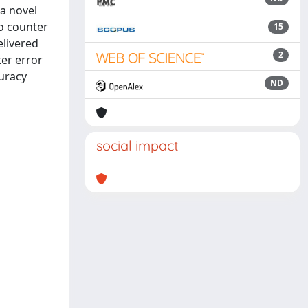
 a novel
to counter
15
elivered
2
ter error
curacy
ND
social impact