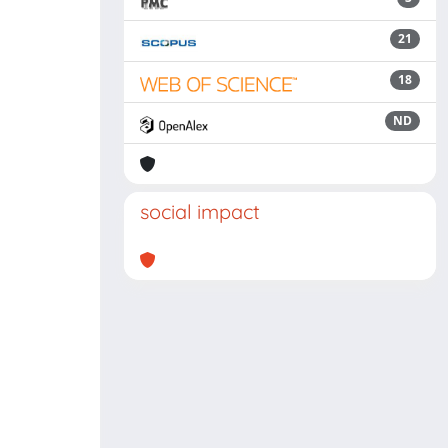
21
18
ND
social impact