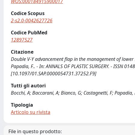
WOS:000184915900017
Codice Scopus
2-s2.0-0042627726
Codice PubMed
12897527
Citazione
Double V-Y advancement flap in the management of lower lip 
Papadia, F.. - In: ANNALS OF PLASTIC SURGERY. - ISSN 0148
[10.1097/01.SAP.0000054731.37252.F9]
Tutti gli autori
Bocchi, A; Baccarani, A; Bianco, G; Castagnetti, F; Papadia, 
Tipologia
Articolo su rivista
File in questo prodotto: