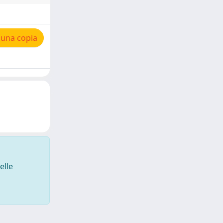
 una copia
elle