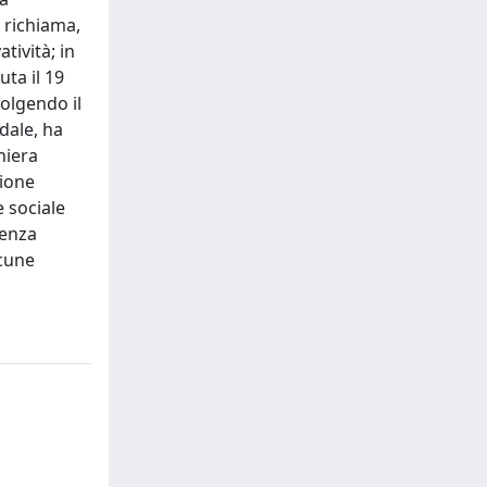
 richiama,
tività; in
uta il 19
olgendo il
dale, ha
niera
sione
e sociale
lenza
lcune