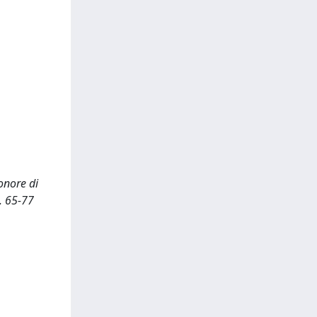
 onore di
p. 65-77