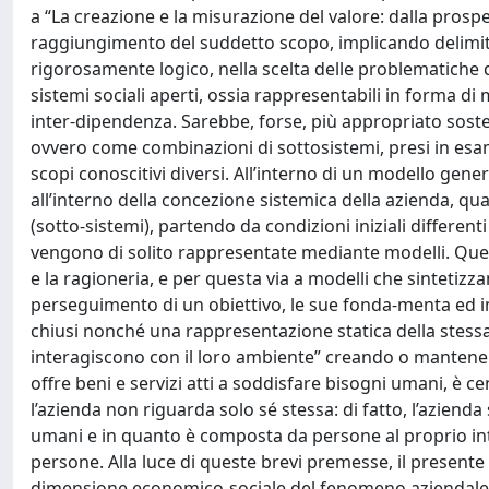
a “La creazione e la misurazione del valore: dalla prospet
raggiungimento del suddetto scopo, implicando delimita
rigorosamente logico, nella scelta delle problematiche 
sistemi sociali aperti, ossia rappresentabili in forma di m
inter-dipendenza. Sarebbe, forse, più appropriato sost
ovvero come combinazioni di sottosistemi, presi in esame
scopi conoscitivi diversi. All’interno di un modello gene
all’interno della concezione sistemica della azienda, qua
(sotto-sistemi), partendo da condizioni iniziali differenti
vengono di solito rappresentate mediante modelli. Quest
e la ragioneria, e per questa via a modelli che sintetizzan
perseguimento di un obiettivo, le sue fonda-menta ed im
chiusi nonché una rappresentazione statica della stess
interagiscono con il loro ambiente” creando o mantene
offre beni e servizi atti a soddisfare bisogni umani, è ce
l’azienda non riguarda solo sé stessa: di fatto, l’aziend
umani e in quanto è composta da persone al proprio inter
persone. Alla luce di queste brevi premesse, il presente c
dimensione economico-sociale del fenomeno aziendale, c