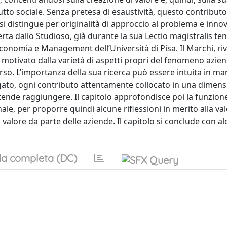
to sociale. Senza pretesa di esaustività, questo contributo
 si distingue per originalità di approccio al problema e innova
ferta dallo Studioso, già durante la sua Lectio magistralis ten
onomia e Management dell’Università di Pisa. Il Marchi, riv
e motivato dalla varietà di aspetti propri del fenomeno azien
rso. L’importanza della sua ricerca può essere intuita in ma
gato, ogni contributo attentamente collocato in una dimen
tende raggiungere. Il capitolo approfondisce poi la funzion
nale, per proporre quindi alcune riflessioni in merito alla va
 valore da parte delle aziende. Il capitolo si conclude con a
a completa (DC)