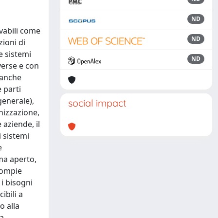
ND
vabili come
ND
zioni di
e sistemi
ND
verse e con
d anche
 parti
generale),
social impact
nizzazione,
 aziende, il
 sistemi
e
ma aperto,
 compie
 i bisogni
ibili a
o alla
ua