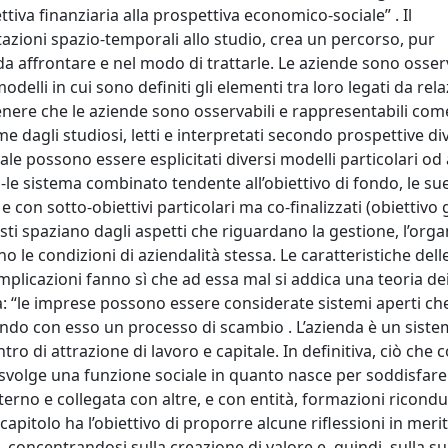
tiva finanziaria alla prospettiva economico-sociale” . Il
zioni spazio-temporali allo studio, crea un percorso, pur
da affrontare e nel modo di trattarle. Le aziende sono osser
odelli in cui sono definiti gli elementi tra loro legati da rela
enere che le aziende sono osservabili e rappresentabili com
 dagli studiosi, letti e interpretati secondo prospettive di
rale possono essere esplicitati diversi modelli particolari o
-le sistema combinato tendente all’obiettivo di fondo, le sue
 e con sotto-obiettivi particolari ma co-finalizzati (obiettivo 
i spaziano dagli aspetti che riguardano la gestione, l’orga
o le condizioni di aziendalità stessa. Le caratteristiche delle
plicazioni fanno sì che ad essa mal si addica una teoria dei
a: “le imprese possono essere considerate sistemi aperti ch
ndo con esso un processo di scambio . L’azienda è un siste
ntro di attrazione di lavoro e capitale. In definitiva, ciò che
a svolge una funzione sociale in quanto nasce per soddisfare
no e collegata con altre, e con entità, formazioni riconduc
apitolo ha l’obiettivo di proporre alcune riflessioni in merit
oncentrandosi sulla creazione di valore e, quindi, sulla s