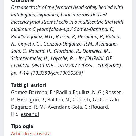
Citazione
Osteonecrosis of the femoral head safely healed with
autologous, expanded, bone marrow-derived
mesenchymal stromal cells in a multicentric trial with
minimum 5 years follow-up / Gomez-Barrena, E.,
Padilla-Eguiluz, N.G., Rosset, P., Hernigou, P., Baldini,
N., Ciapetti, G., Gonzalo-Daganzo, R.M., Avendano-
Sola, C., Rouard, H., Giordano, R., Dominici, M.,
Schrezenmeier, H., Layrolle, P.. - In: JOURNAL OF
CLINICAL MEDICINE. - ISSN 2077-0383. - 10:3(2021),
pp. 1-14. [10.3390/jcm10030508]
Tutti gli autori
Gomez-Barrena, E.; Padilla-Eguiluz, N. G.; Rosset,
P.; Hernigou, P.; Baldini, N.; Ciapetti, G.; Gonzalo-
Daganzo, R. M.; Avendano-Sola, C.; Rouard,
H.;
...
espandi
Tipologia
Articolo su rivista