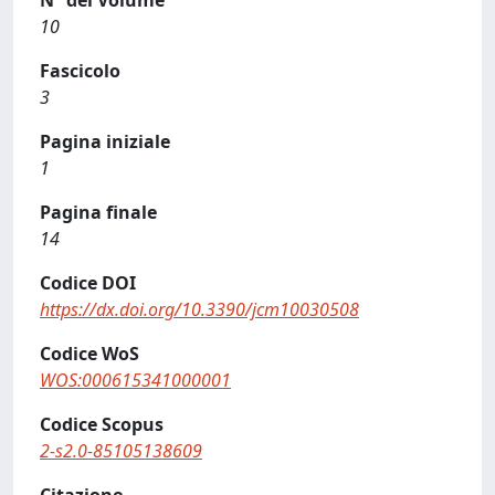
N° del Volume
10
Fascicolo
3
Pagina iniziale
1
Pagina finale
14
Codice DOI
https://dx.doi.org/10.3390/jcm10030508
Codice WoS
WOS:000615341000001
Codice Scopus
2-s2.0-85105138609