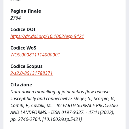
Pagina finale
2764
Codice DOI
https://dx.doi.org/10.1002/esp.5421
Codice WoS
WOS:000811114000001
Codice Scopus
2-s2.0-85131788371
Citazione
Data‐driven modelling of joint debris flow release
susceptibility and connectivity / Steger, S., Scorpio, V.,
Comiti, F., Cavalli, M.. - In: EARTH SURFACE PROCESSES
AND LANDFORMS. - ISSN 0197-9337. - 47:11(2022),
pp. 2740-2764. [10.1002/esp.5421]