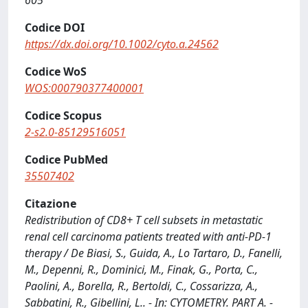
605
Codice DOI
https://dx.doi.org/10.1002/cyto.a.24562
Codice WoS
WOS:000790377400001
Codice Scopus
2-s2.0-85129516051
Codice PubMed
35507402
Citazione
Redistribution of CD8+ T cell subsets in metastatic
renal cell carcinoma patients treated with anti-PD-1
therapy / De Biasi, S., Guida, A., Lo Tartaro, D., Fanelli,
M., Depenni, R., Dominici, M., Finak, G., Porta, C.,
Paolini, A., Borella, R., Bertoldi, C., Cossarizza, A.,
Sabbatini, R., Gibellini, L.. - In: CYTOMETRY. PART A. -