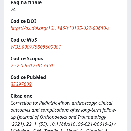
Pagina finale
24
Codice DOI
https://dx.doi.org/10.1186/s10195-022-00640-z
Codice WoS
WOS:000779809500001
Codice Scopus
2-s2.0-85127913361
Codice PubMed
35397009
Citazione
Correction to: Pediatric elbow arthroscopy: clinical
outcomes and complications after long-term follow-
up (Journal of Orthopaedics and Traumatology,
(2021), 22, 1, (55), 10.1186/s10195-021-00619-2) /