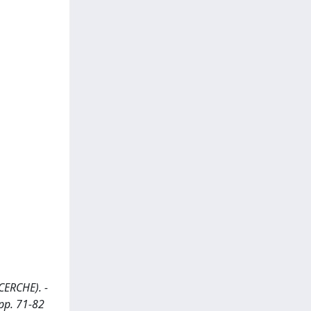
ICERCHE). -
 pp. 71-82