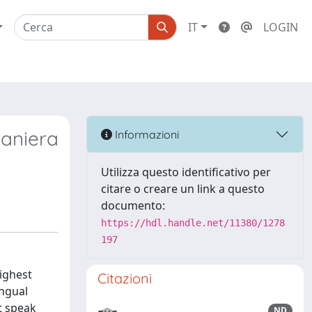
IT
LOGIN
raniera
Informazioni
Utilizza questo identificativo per
citare o creare un link a questo
documento:
https://hdl.handle.net/11380/1278
197
ighest
Citazioni
ingual
t speak
ND