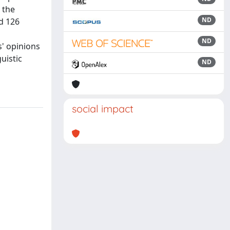
 the
ND
d 126
ND
' opinions
uistic
ND
social impact