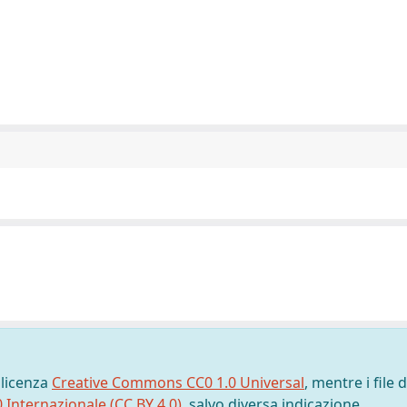
 licenza
Creative Commons CC0 1.0 Universal
, mentre i file d
0 Internazionale (CC BY 4.0)
, salvo diversa indicazione.