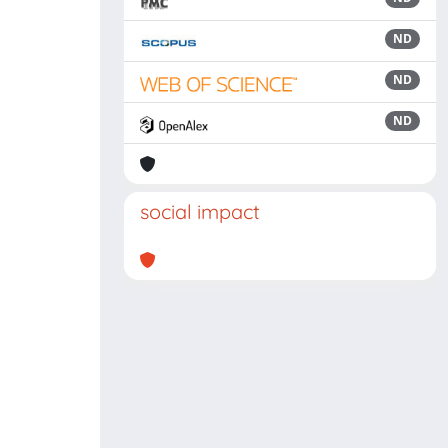
ND
ND
ND
social impact