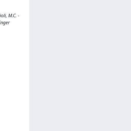
li, M.C. -
Inger