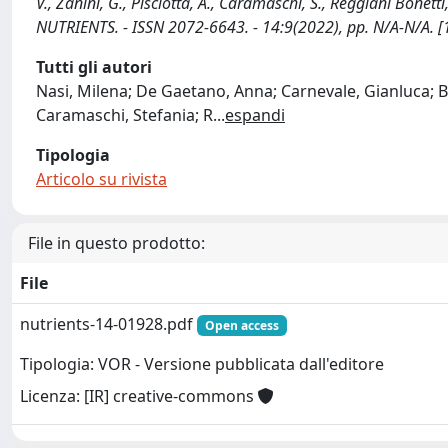
V., Zanini, G., Pisciotta, A., Caramaschi, S., Reggiani Bonetti, L
NUTRIENTS. - ISSN 2072-6643. - 14:9(2022), pp. N/A-N/A.
Tutti gli autori
Nasi, Milena; De Gaetano, Anna; Carnevale, Gianluca; Ber
Caramaschi, Stefania; R
...
espandi
Tipologia
Articolo su rivista
File in questo prodotto:
File
nutrients-14-01928.pdf
Open access
Tipologia: VOR - Versione pubblicata dall'editore
Licenza: [IR] creative-commons