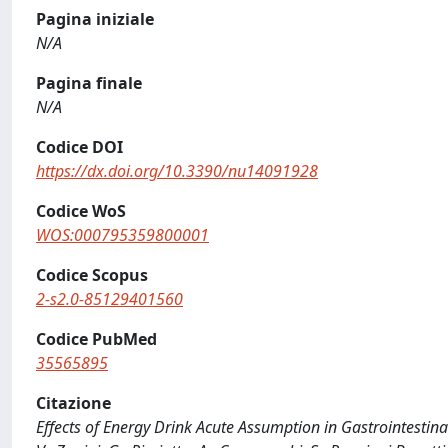
Pagina iniziale
N/A
Pagina finale
N/A
Codice DOI
https://dx.doi.org/10.3390/nu14091928
Codice WoS
WOS:000795359800001
Codice Scopus
2-s2.0-85129401560
Codice PubMed
35565895
Citazione
Effects of Energy Drink Acute Assumption in Gastrointestinal T