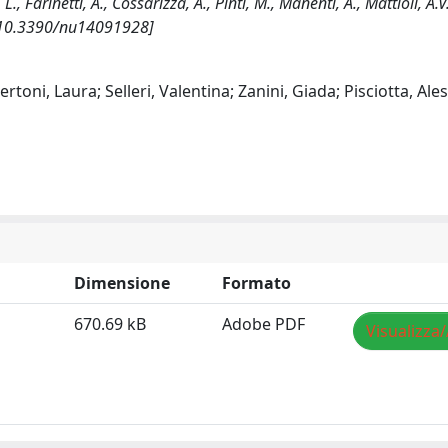
., Farinetti, A., Cossarizza, A., Pinti, M., Manenti, A., Mattioli, A.V..
 [10.3390/nu14091928]
toni, Laura; Selleri, Valentina; Zanini, Giada; Pisciotta, Ale
Dimensione
Formato
670.69 kB
Adobe PDF
Visualizza/