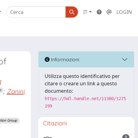
IT
LOGIN
of
Informazioni
Utilizza questo identificativo per
a
citare o creare un link a questo
;
Zanini,
documento:
p
https://hdl.handle.net/11380/1275
199
tion Group
Citazioni
7