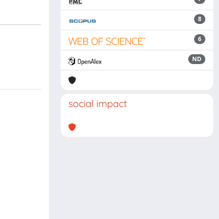
8
6
ND
social impact