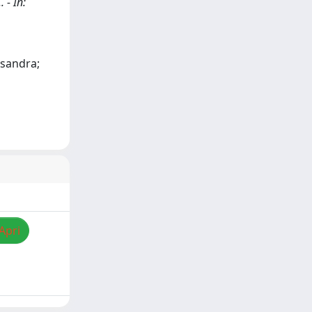
 - In:
ssandra;
Apri