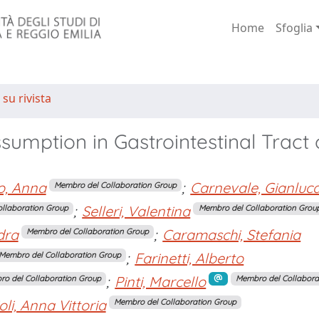
Home
Sfoglia
 su rivista
sumption in Gastrointestinal Tract 
o, Anna
;
Carnevale, Gianluc
Membro del Collaboration Group
;
Selleri, Valentina
llaboration Group
Membro del Collaboration Grou
dra
;
Caramaschi, Stefania
Membro del Collaboration Group
;
Farinetti, Alberto
Membro del Collaboration Group
;
Pinti, Marcello
o del Collaboration Group
Membro del Collabora
oli, Anna Vittoria
Membro del Collaboration Group