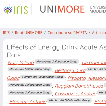
IRIS
Root UNIMORE
Contributo su RIVISTA
Articolo
Effects of Energy Drink Acute As
Rats
Nasi, Milena
;
De Gaetan
Membro del Collaboration Group
;
Bertoni, Laura
Membro del Collaboration Group
Membro del Co
Giada
;
Pisciotta, Alessan
Membro del Collaboration Group
;
Reggiani Bonetti, Luca
Membro del Collaboration Group
;
Cossarizza, Andrea
Membro del Collaboration Group
Membr
;
Manenti, Antonio
;
Matti
Membro del Collaboration Group