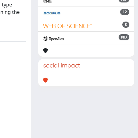
f type
ining the
12
8
ND
social impact