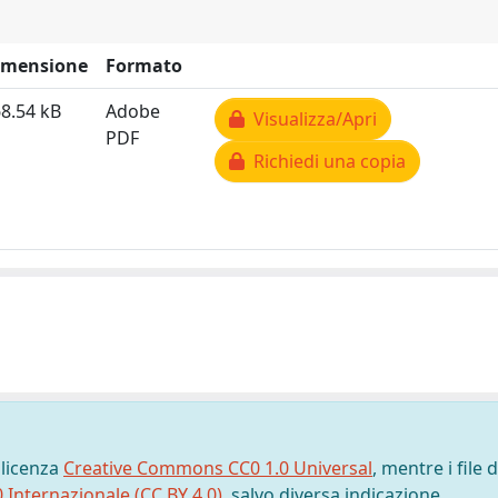
imensione
Formato
8.54 kB
Adobe
Visualizza/Apri
PDF
Richiedi una copia
 licenza
Creative Commons CC0 1.0 Universal
, mentre i file d
0 Internazionale (CC BY 4.0)
, salvo diversa indicazione.