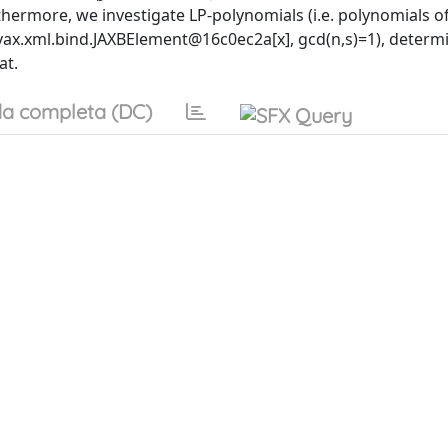
thermore, we investigate LP-polynomials (i.e. polynomials o
x.xml.bind.JAXBElement@16c0ec2a[x], gcd⁡(n,s)=1), determ
at.
a completa (DC)