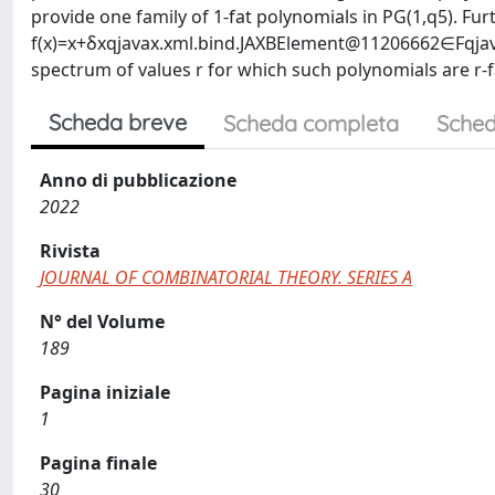
provide one family of 1-fat polynomials in PG(1,q5). Fur
f(x)=x+δxqjavax.xml.bind.JAXBElement@11206662∈Fqjava
spectrum of values r for which such polynomials are r-f
Scheda breve
Scheda completa
Sched
Anno di pubblicazione
2022
Rivista
JOURNAL OF COMBINATORIAL THEORY. SERIES A
N° del Volume
189
Pagina iniziale
1
Pagina finale
30