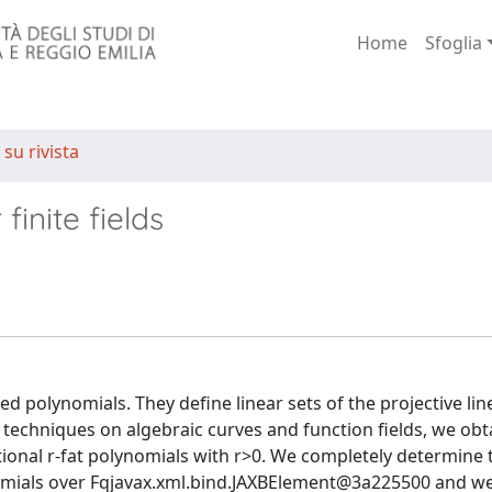
Home
Sfoglia
 su rivista
finite fields
ed polynomials. They define linear sets of the projective lin
g techniques on algebraic curves and function fields, we obt
ional r-fat polynomials with r>0. We completely determine 
nomials over Fqjavax.xml.bind.JAXBElement@3a225500 and we