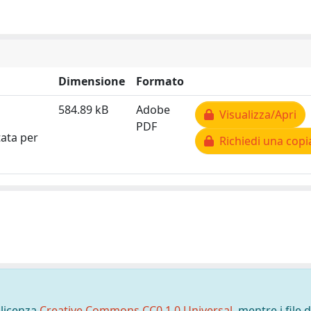
Dimensione
Formato
584.89 kB
Adobe
Visualizza/Apri
PDF
tata per
Richiedi una copi
 licenza
Creative Commons CC0 1.0 Universal
, mentre i file d