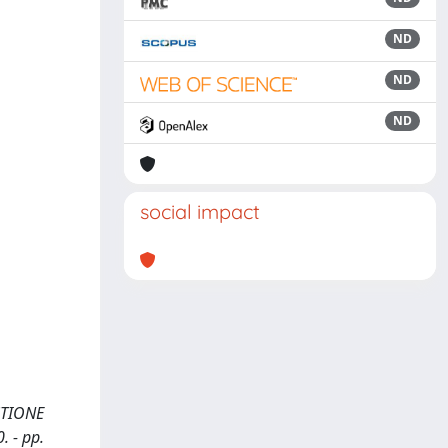
ND
ND
ND
social impact
ESTIONE
. - pp.