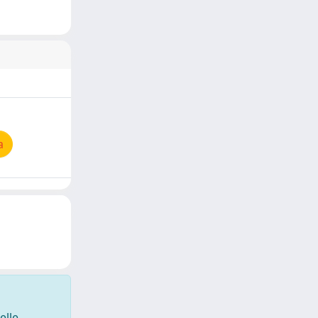
a
elle