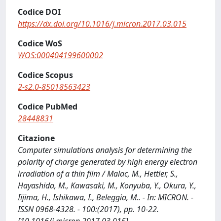
Codice DOI
https://dx.doi.org/10.1016/j.micron.2017.03.015
Codice WoS
WOS:000404199600002
Codice Scopus
2-s2.0-85018563423
Codice PubMed
28448831
Citazione
Computer simulations analysis for determining the
polarity of charge generated by high energy electron
irradiation of a thin film / Malac, M., Hettler, S.,
Hayashida, M., Kawasaki, M., Konyuba, Y., Okura, Y.,
Iijima, H., Ishikawa, I., Beleggia, M.. - In: MICRON. -
ISSN 0968-4328. - 100:(2017), pp. 10-22.