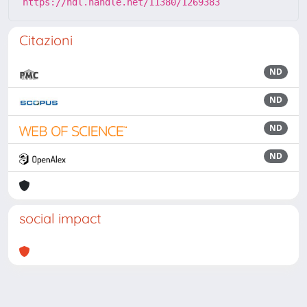
https://hdl.handle.net/11380/1269383
Citazioni
ND
ND
ND
ND
social impact