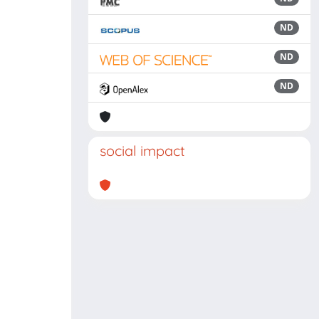
ND
ND
ND
social impact