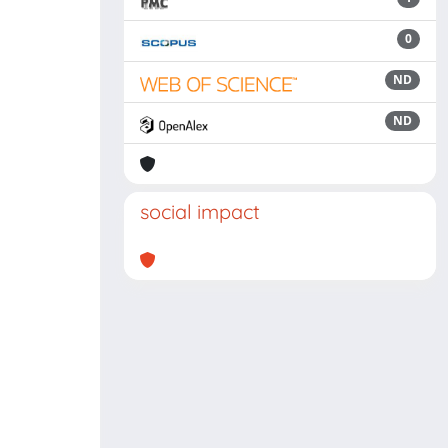
0
ND
ND
social impact